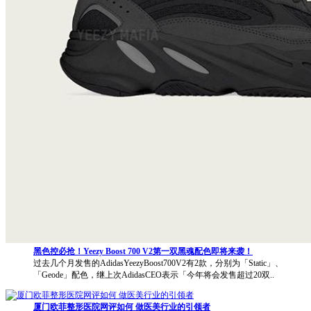
黑色控必抢！Yeezy Boost 700 V2第一双黑魂配色即将来袭！
过去几个月发售的AdidasYeezyBoost700V2有2款，分别为「Static」、
「Geode」配色，继上次AdidasCEO表示「今年将会发售超过20双..
厦门欧菲整形医院网评如何 做医美行业的引领者