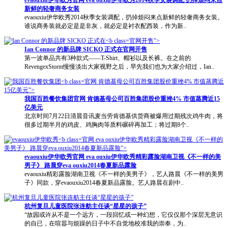
evaouxiu伊华欧秀
官网
eva ouxiu伊华欧秀2014秋季女装调配 扔掉烦闷来点
新鲜的轻奢商务女装
evaouxiu伊华欧秀2014秋季女装调配，扔掉烦闷来点新鲜的轻奢商务女装。
谁说商务装就必定是是非灰，就必定是衬衣配西装，作为新..
官网开售">
Ian Connor 的新品牌 SICKO 正式在
官网
开售
第一波单品共有3种款式——T-Shirt、帽衫以及长裤。在之前的
RevengexStorm慢慢淡出大家视野之后，早先我们也为大家介绍过，Ian..
官网 肯德基母公司百胜集团股价重挫4% 市值蒸腾近
15亿美元">
我国百胜餐饮集团
官网
肯德基母公司百胜集团股价重挫4% 市值蒸腾近15
亿美元
北京时间7月22日清晨音讯麦当劳肯德基供货商被爆用过期残次鸡牛肉，将
很多过期半月的鸡皮、鸡胸肉等质料碾碎再加工；将过期8个..
官网 eva ouxiu伊华欧秀精彩露脸湖南卫视《不一样的
美男子》 路晨穿eva ouxiu2014春夏新品露脸">
evaouxiu伊华欧秀
官网
eva ouxiu伊华欧秀精彩露脸湖南卫视《不一样的美
男子》 路晨穿eva ouxiu2014春夏新品露脸
evaouxiu精彩露脸湖南卫视《不一样的美男子》，艺人路晨《不一样的美男
子》同款，穿evaouxiu2014春夏新品露脸。艺人路晨在剧中..
杭州复旦儿童医院张连舫主任谈“星星的孩子”
“故园或许从不是一个远方，一段回忆或一种幻想，它仅仅那个深层无意识
的自已，在喧嚣与烦躁的日子中不自觉地校准我的崇奉，为..