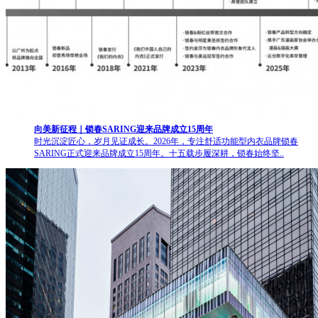
向美新征程｜锁春SARING迎来品牌成立15周年
时光沉淀匠心，岁月见证成长。2026年，专注舒适功能型内衣品牌锁春
SARING正式迎来品牌成立15周年。十五载步履深耕，锁春始终坚..