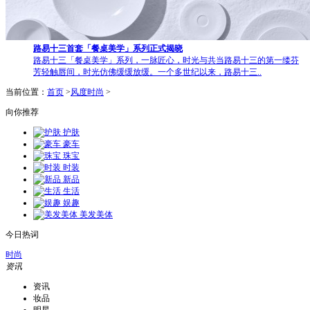
路易十三首套「餐桌美学」系列正式揭晓
路易十三「餐桌美学」系列，一脉匠心，时光与共当路易十三的第一缕芬
芳轻触唇间，时光仿佛缓缓放缓。一个多世纪以来，路易十三..
当前位置：
首页
>
风度时尚
>
向你推荐
护肤
豪车
珠宝
时装
新品
生活
娱趣
美发美体
今日热词
时尚
资讯
资讯
妆品