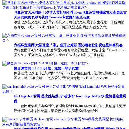
官网独家首发高圆
圆古天乐同款腕表即可获赠Roseonly专爱魔幻主义花盒">
飞亚达古天乐同款 七夕情人节礼物引荐 Fiyta飞亚达
官网
独家首发高圆圆古
天乐同款腕表即可获赠Roseonly专爱魔幻主义花盒
浪漫七夕韶光之礼七夕节行将到来，将韶光之礼藏于永生花簇，于腕间悄
然开放。7月28日-8月2日期间，购买飞亚达官网独家首发的代..
官网 六福珠宝「峯」盛开业剪彩 香港著名歌影视红星林峯到
会">
六福珠宝
官网
六福珠宝「峯」盛开业剪彩 香港著名歌影视红星林峯到会
六福集团于4月23日侥幸邀得香港著名歌影视红星、六福珠宝「LoveForever
爱长久」系列代言人林峯先生亲临广东省分店举办开业剪彩..
官网 7.31*8.1开抢，送她一辈子的爱">
聚合算
官网
7.31*8.1开抢，送她一辈子的爱
你还在愁七夕送什么礼物好？Mymiss七夕情献佳礼，让你抱得美人归！别
置疑，就TA准没错…..七夕爱礼*聚合算专场：7月31日：Mymi..
官网 芭比娃娃推出“老佛爷”Karl Lagerfeld卡尔·拉格斐定量
玩偶">
karl lagerfeld
官网
芭比娃娃推出“老佛爷”Karl Lagerfeld卡尔·拉格斐定量玩
偶
芭比玩偶此次与全球闻名时髦设计师KarlLagerfeld协作，其创意来源于
设计师Karl标志性造型，新款芭比将会身着KarlLagerfeld..
官网 eva ouxiu伊华欧秀2014秋季女装调配 扔掉烦闷
来点新鲜的轻奢商务女装">