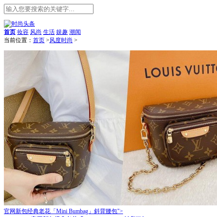
首页
妆容
风尚
生活
娱趣
潮闻
当前位置：
首页
>
风度时尚
>
官网新包经典老花「Mini Bumbag」斜背腰包">