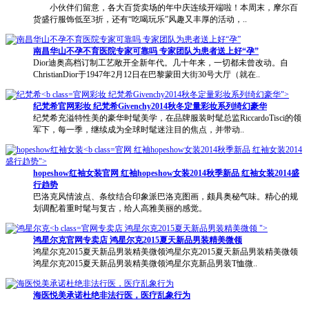
小伙伴们留意，各大百货卖场的年中庆连续开端啦！本周末，摩尔百
货盛行服饰低至3折，还有“吃喝玩乐”风趣又丰厚的活动，..
南昌华山不孕不育医院专家可靠吗 专家团队为患者送上好“孕”
Dior迪奥高档订制工艺敞开全新年代。几十年来，一切都未曾改动。自
ChristianDior于1947年2月12日在巴黎蒙田大街30号大厅（就在..
官网彩妆 纪梵希Givenchy2014秋冬定量彩妆系列绮幻豪华">
纪梵希
官网
彩妆 纪梵希Givenchy2014秋冬定量彩妆系列绮幻豪华
纪梵希充溢特性美的豪华时髦美学，在品牌服装时髦总监RiccardoTisci的领
军下，每一季，继续成为全球时髦迷注目的焦点，并带动..
官网 红袖hopeshow女装2014秋季新品 红袖女装2014
盛行趋势">
hopeshow红袖女装
官网
红袖hopeshow女装2014秋季新品 红袖女装2014盛
行趋势
巴洛克风情波点、条纹结合印象派巴洛克图画，颇具奥秘气味。精心的规
划调配着重时髦与复古，给人高雅美丽的感觉。
官网专卖店 鸿星尔克2015夏天新品男装精美微领 ">
鸿星尔克
官网
专卖店 鸿星尔克2015夏天新品男装精美微领
鸿星尔克2015夏天新品男装精美微领鸿星尔克2015夏天新品男装精美微领
鸿星尔克2015夏天新品男装精美微领鸿星尔克新品男装T恤微..
海医悦美承诺杜绝非法行医，医疗乱象行为