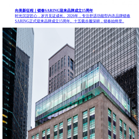
向美新征程｜锁春SARING迎来品牌成立15周年
时光沉淀匠心，岁月见证成长。2026年，专注舒适功能型内衣品牌锁春
SARING正式迎来品牌成立15周年。十五载步履深耕，锁春始终坚..