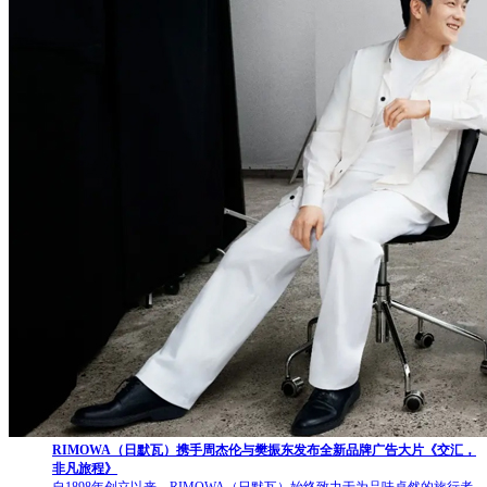
RIMOWA（日默瓦）携手周杰伦与樊振东发布全新品牌广告大片《交汇，
非凡旅程》