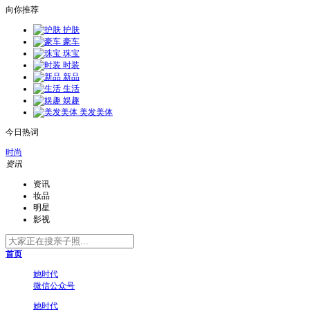
向你推荐
护肤
豪车
珠宝
时装
新品
生活
娱趣
美发美体
今日热词
时尚
资讯
资讯
妆品
明星
影视
首页
她时代
微信公众号
她时代