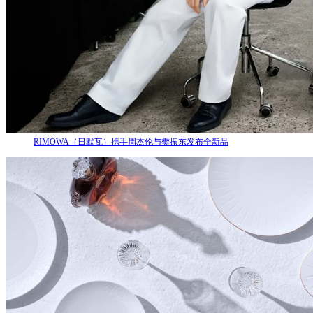
RIMOWA（日默瓦）携手周杰伦与樊振东发布全新品