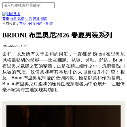
首页
妆容
风尚
生活
娱趣
潮闻
当前位置：
首页
>
风度时尚
>
时装
BRIONI 布里奥尼2026 春夏男装系列
2025-06-23 11:27
柔和，以及所有关于柔和的词汇，一直都是 Brioni 布里奥尼
风格最贴切的形容——比如细腻、从容、灵动、舒适。Brioni
布里奥尼裁缝之艺的精髓，正是在精工细作之中，流淌着温润
从容的气质。这份柔和与其本质中的大胆自信并不冲突；相
反，Brioni布里奥尼钟爱的低调内敛，恰是以柔和作为基调。
Brioni 布里奥尼对柔和的诠释围绕穿着者为中心展开，让服饰
毫不喧宾夺主地实现其功能。