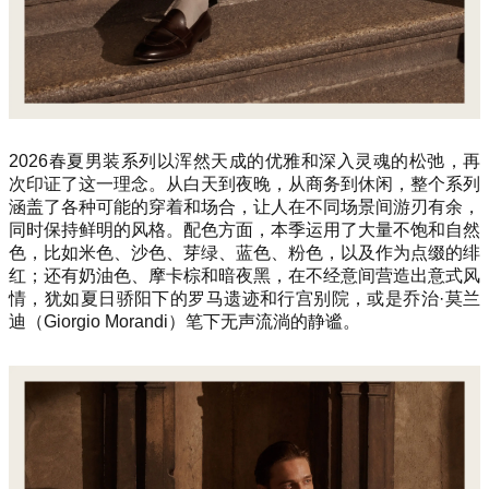
2026春夏男装系列以浑然天成的优雅和深入灵魂的松弛，再
次印证了这一理念。从白天到夜晚，从商务到休闲，整个系列
涵盖了各种可能的穿着和场合，让人在不同场景间游刃有余，
同时保持鲜明的风格。配色方面，本季运用了大量不饱和自然
色，比如米色、沙色、芽绿、蓝色、粉色，以及作为点缀的绯
红；还有奶油色、摩卡棕和暗夜黑，在不经意间营造出意式风
情，犹如夏日骄阳下的罗马遗迹和行宫别院，或是乔治·莫兰
迪（Giorgio Morandi）笔下无声流淌的静谧。