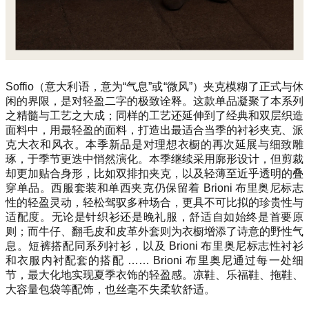
Soffio（意大利语，意为“气息”或“微风”）夹克模糊了正式与休
闲的界限，是对轻盈二字的极致诠释。这款单品凝聚了本系列
之精髓与工艺之大成；同样的工艺还延伸到了经典和双层织造
面料中，用最轻盈的面料，打造出最适合当季的衬衫夹克、派
克大衣和风衣。本季新品是对理想衣橱的再次延展与细致雕
琢，于季节更迭中悄然演化。本季继续采用廓形设计，但剪裁
却更加贴合身形，比如双排扣夹克，以及轻薄至近乎透明的叠
穿单品。西服套装和单西夹克仍保留着 Brioni 布里奥尼标志
性的轻盈灵动，轻松驾驭多种场合，更具不可比拟的珍贵性与
适配度。无论是针织衫还是晚礼服，舒适自如始终是首要原
则；而牛仔、翻毛皮和皮革外套则为衣橱增添了诗意的野性气
息。短裤搭配同系列衬衫，以及 Brioni 布里奥尼标志性衬衫
和衣服内衬配套的搭配 …… Brioni 布里奥尼通过每一处细
节，最大化地实现夏季衣饰的轻盈感。凉鞋、乐福鞋、拖鞋、
大容量包袋等配饰，也丝毫不失柔软舒适。