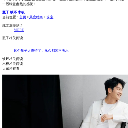
一股绿意盎然的感觉！
瓶子
铁环
木板
当前位置：
首页
>
风度时尚
>
珠宝
此文章提到了
MORE
瓶子相关阅读
这个瓶子太奇特了，永久都装不满水
铁环相关阅读
木板相关阅读
大家还在看