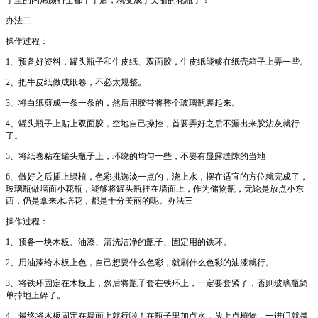
子里的丙烯颜料全都干了后，就变成了美丽的花瓶了！
办法二
操作过程：
1、预备好资料，罐头瓶子和牛皮纸、双面胶，牛皮纸能够在纸壳箱子上弄一些。
2、把牛皮纸做成纸卷，不必太规整。
3、将白纸剪成一条一条的，然后用胶带将整个玻璃瓶裹起来。
4、罐头瓶子上贴上双面胶，空地自己操控，首要弄好之后不漏出来胶沾灰就行
了。
5、将纸卷粘在罐头瓶子上，环绕的均匀一些，不要有显露缝隙的当地
6、做好之后插上绿植，色彩挑选淡一点的，浇上水，摆在适宜的方位就完成了，
玻璃瓶做墙面小花瓶，能够将罐头瓶挂在墙面上，作为储物瓶，无论是放点小东
西，仍是拿来水培花，都是十分美丽的呢。办法三
操作过程：
1、预备一块木板、油漆、清洗洁净的瓶子、固定用的铁环。
2、用油漆给木板上色，自己想要什么色彩，就刷什么色彩的油漆就行。
3、将铁环固定在木板上，然后将瓶子套在铁环上，一定要套紧了，否则玻璃瓶简
单掉地上碎了。
4、最终将木板固定在墙面上就行啦！在瓶子里加点水，放上点植物，一进门就是