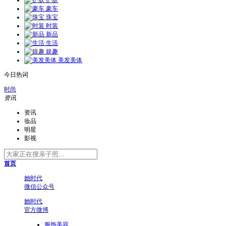
护肤
豪车
珠宝
时装
新品
生活
娱趣
美发美体
今日热词
时尚
资讯
资讯
妆品
明星
影视
首页
她时代
微信公众号
她时代
官方微博
服饰美容