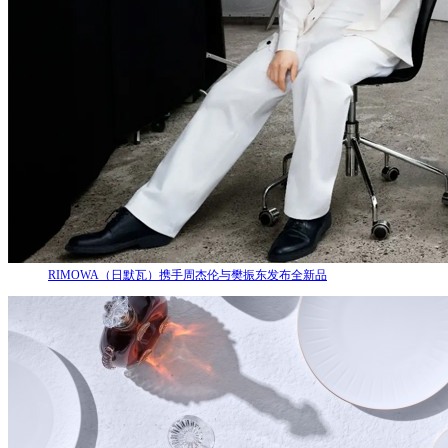
RIMOWA（日默瓦）携手周杰伦与樊振东发布全新品