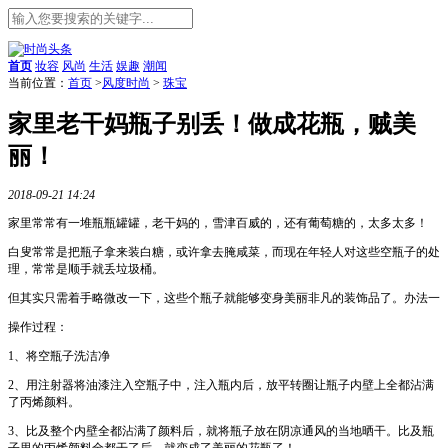
首页
妆容
风尚
生活
娱趣
潮闻
当前位置：
首页
>
风度时尚
>
珠宝
家里老干妈瓶子别丢！做成花瓶，贼美
丽！
2018-09-21 14:24
家里常常有一堆瓶瓶罐罐，老干妈的，雪津百威的，还有葡萄糖的，太多太多！
白叟常常是把瓶子拿来装白糖，或许拿去腌咸菜，而现在年轻人对这些空瓶子的处
理，常常是顺手就丢垃圾桶。
但其实只需着手略微改一下，这些个瓶子就能够变身美丽非凡的装饰品了。办法一
操作过程：
1、将空瓶子洗洁净
2、用注射器将油漆注入空瓶子中，注入瓶内后，放平转圈让瓶子内壁上全都沾满
了丙烯颜料。
3、比及整个内壁全都沾满了颜料后，就将瓶子放在阴凉通风的当地晒干。比及瓶