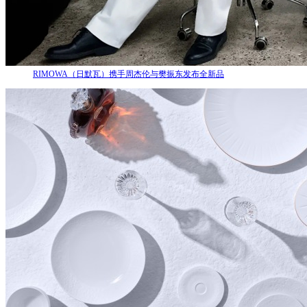
RIMOWA（日默瓦）携手周杰伦与樊振东发布全新品