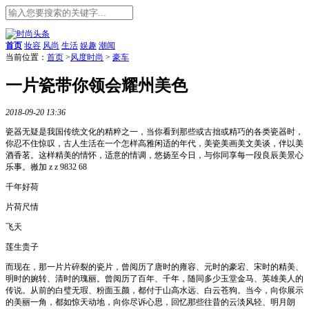
首页
妆容
风尚
生活
娱趣
潮闻
当前位置：
首页
>
风度时尚
>
豪车
一片瓷带你领会耀州美色
2018-09-20 13:36
瓷器无疑是我国传统文化的精粹之一，当你看到那些或古拙或精巧的各类瓷器时，
你忍不住惊叹，古人生活在一个怎样高雅闲适的年代，美瓷美画美文美谈，伴以美
酒香茗。这样精美的情怀，适意的情调，悠扬至今日，与你同享每一段良辰美景心
乐事。嶶加 z z 9832 68
千年好荷
片荷尺情
飞天
莲生贵子
而现在，那一片片碎裂的瓷片，曾阅历了唐时的雍容、元时的豪宕、宋时的精美、
明时的婉转、清时的瑰丽。曾阅历了百年、千年，随同多少玉堂金马、英雄美人的
传说。从前的白璧无瑕、粉面玉颜，都付于山高水远、白云苍狗。当今，向你展示
的美丽一角，都如惊天动地，向你尽诉心思，回忆那些往昔的云淡风轻、明月朗