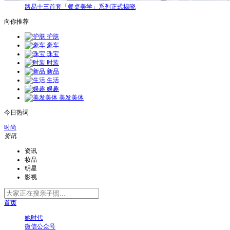
路易十三首套「餐桌美学」系列正式揭晓
向你推荐
护肤
豪车
珠宝
时装
新品
生活
娱趣
美发美体
今日热词
时尚
资讯
资讯
妆品
明星
影视
首页
她时代
微信公众号