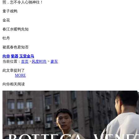
照，怎不令人心驰神往！
童子戏鸭
金花
春江水暖鸭先知
牡丹
裙底春色君知否
向你
瓷器
玉堂金马
当前位置：
首页
>
风度时尚
>
豪车
此文章提到了
MORE
向你相关阅读