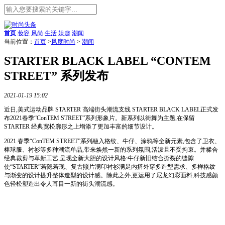
首页
妆容
风尚
生活
娱趣
潮闻
当前位置：
首页
>
风度时尚
>
潮闻
STARTER BLACK LABEL “CONTEM
STREET” 系列发布
2021-01-19 15:02
近日,美式运动品牌 STARTER 高端街头潮流支线 STARTER BLACK LABEL正式发
布2021春季“Co
nTEM STREET”系列形象片。新系列以街舞为主题,在保留
STARTER 经典宽松廓形之上增添了更加丰富的细节设计。
2021 春季“Co
nTEM STREET”系列融入格纹、牛仔、涂鸦等全新元素,包含了卫衣、
棒球服、衬衫等多种潮流单品,带来焕然一新的系列氛围,活泼且不受拘束。并糅合
经典裁剪与革新工艺,呈现全新大胆的设计风格:牛仔新旧结合撕裂的缝隙
使“STARTER”若隐若现、复古照片满印衬衫满足内搭外穿多造型需求、多样格纹
与渐变的设计提升整体造型的设计感。除此之外,更运用了尼龙幻彩面料,科技感颜
色轻松塑造出令人耳目一新的街头潮流感。