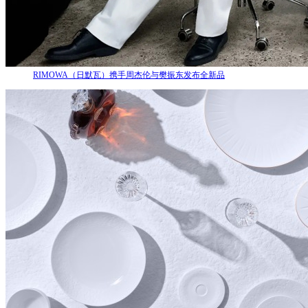
RIMOWA（日默瓦）携手周杰伦与樊振东发布全新品