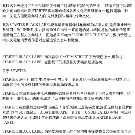
此联名系列也是2021年品牌年度传播主题#嘻哈扩频#的第三波。“嘻哈扩频“指以嘻
哈文化为原点出发,STARTER将与嘻哈领域各界文化团队链接在一起,以运动、时
尚、文化方面激发年轻人的“先锋及团队精神”,传承文化。
此次STARTER BLACK LABEL也邀请青春偶像姚柏南成为品牌大使,是希望通过他
从练习生到 UNINE, 实力担当 SOLO 出道一直前进的努力精神,将他的舞蹈传递正
能量给正在努力的年轻人。正如品牌 Slogan "LOOK FOR THE STAR", 致力于通过
街头文化给消费者传递对生活追求的奋斗和激情。
STARTER BLACK LABEL 2021春季“Co
nTEM STREET”系列现已上市,可前往
STARTER BLACK LABEL 全国线下门店及官方天猫旗舰店选购。
关于 STARTER
STARTER 诞生于 1971 年,是第一个与大学、奥运及职业体育联赛联合并创立了运
动服装行业的授权制度的美国经典运动服饰品牌。
STARTER 充满着街头潮流风格的标志性经典符号单品受到了当时无数的明星、嘻
哈歌手、潮流 Icon 的追捧,成为了从美国向全球输出潮流标准的品牌。
STARTER 在发展的过程中逐渐融合了音乐,潮流以及街头文化,深受无数知名品牌的
喜爱,继与 SUPREME、 A BATHING APE、 KITH、 UNDEFEATED 等热门潮流品
牌联乘企划之后,于 2011 年正式增设了高端街头潮流支线 STARTER BLACK
LABEL。
STARTER BLACK LABEL 为热爱潮流文化的年轻消费者提供将美式街头文化与运