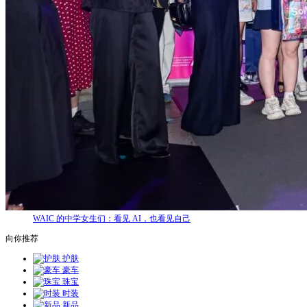
WAIC 的中学女生们：看见 AI，也看见自己
向你推荐
护肤
豪车
珠宝
时装
新品