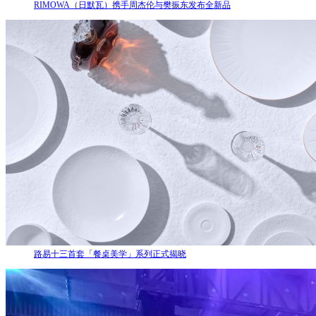
RIMOWA（日默瓦）携手周杰伦与樊振东发布全新品
路易十三首套「餐桌美学」系列正式揭晓