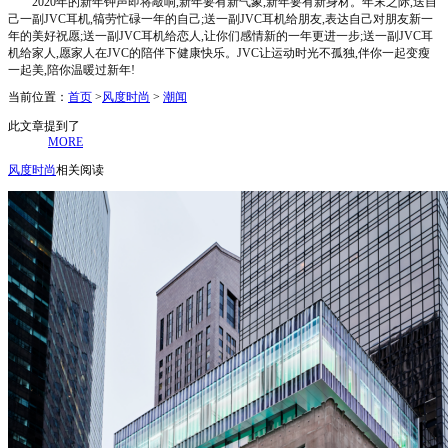
2020年的新年钟声即将敲响,新年要有新气象,新年要有新身材。年末之际,送自
己一副JVC耳机,犒劳忙碌一年的自己;送一副JVC耳机给朋友,表达自己对朋友新一
年的美好祝愿;送一副JVC耳机给恋人,让你们感情新的一年更进一步;送一副JVC耳
机给家人,愿家人在JVC的陪伴下健康快乐。JVC让运动时光不孤独,伴你一起变瘦
一起美,陪你温暖过新年!
当前位置：
首页
>
风度时尚
>
潮闻
此文章提到了
MORE
风度时尚
相关阅读