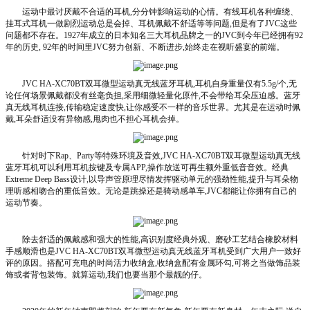
运动中最讨厌戴不合适的耳机,分分钟影响运动的心情。有线耳机各种缠绕、
挂耳式耳机一做剧烈运动总是会掉、耳机佩戴不舒适等等问题,但是有了JVC这些
问题都不存在。1927年成立的日本知名三大耳机品牌之一的JVC到今年已经拥有92
年的历史, 92年的时间里JVC努力创新、不断进步,始终走在视听盛宴的前端。
JVC HA-XC70BT双耳微型运动真无线蓝牙耳机,耳机自身重量仅有5.5g/个,无
论任何场景佩戴都没有丝毫负担,采用细微轻量化原件,不会带给耳朵压迫感。蓝牙
真无线耳机连接,传输稳定速度快,让你感受不一样的音乐世界。尤其是在运动时佩
戴,耳朵舒适没有异物感,甩肉也不担心耳机会掉。
针对时下Rap、Party等特殊环境及音效,JVC HA-XC70BT双耳微型运动真无线
蓝牙耳机可以利用耳机按键及专属APP,操作放送可再生额外重低音音效。经典
Extreme Deep Bass设计,以导声管原理尽情发挥驱动单元的强劲性能,提升与耳朵物
理听感相吻合的重低音效。无论是跳操还是骑动感单车,JVC都能让你拥有自己的
运动节奏。
除去舒适的佩戴感和强大的性能,高识别度经典外观、磨砂工艺结合橡胶材料
手感顺滑也是JVC HA-XC70BT双耳微型运动真无线蓝牙耳机受到广大用户一致好
评的原因。搭配可充电的时尚活力收纳盒,收纳盒配有金属环勾,可将之当做饰品装
饰或者背包装饰。就算运动,我们也要当那个最靓的仔。