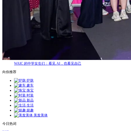
WAIC 的中学女生们：看见 AI，也看见自己
向你推荐
护肤
豪车
珠宝
时装
新品
生活
娱趣
美发美体
今日热词