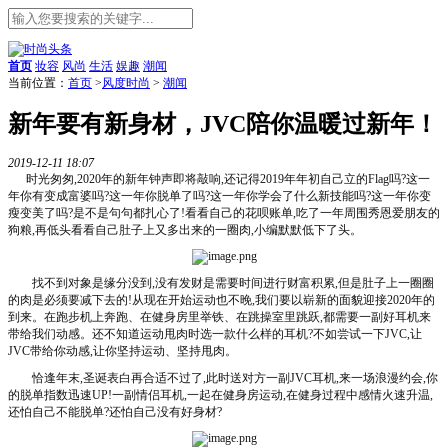
首页
妆容
风尚
生活
娱趣
潮闻
当前位置：
首页
>
风度时尚
>
潮闻
新年要有新身材，JVC陪你温暖过新年！
2019-12-11 18:07
时光匆匆,2020年的新年钟声即将敲响,还记得2019年年初自己立的Flag吗?这一
年你有变成富婆吗?这一年你脱单了吗?这一年你学会了什么新技能吗?这一年你变
瘦变美了吗?是不是句句都扎心了!看看自己的花呗账单,吃了一年周围秀恩爱朋友的
狗粮,再低头看看自己肚子上又多出来的一圈肉,小编默默低下了头。
找不到对象是缘分没到,没有发财是需要时间进行财富积累,但是肚子上一圈圈
的肉是必须要减下去的!从现在开始运动也不晚,我们要以崭新的面貌迎接2020年的
到来。在跑步机上奔跑、在健身房里举铁、在跳操室里跳跃,都需要一副好耳机来
带给我们动感。还不知道运动甩肉时选一款什么样的耳机?不如尝试一下JVC,让
JVC带给你动感,让你坚持运动、坚持甩肉。
恰逢年末,圣诞表白再合适不过了,此时送对方一副JVC耳机,来一场浪漫约会,你
的脱单指数迅速UP!一副情侣耳机,一起在健身房运动,在健身过程中感情火速升温,
还怕自己不能脱单?还怕自己没有好身材?