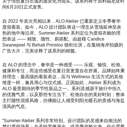
关于理想夏日出逃的愿景化为现实。该系列将于加利福尼亚时
间6月10日正式发售。
自 2022 年首次亮相以来，ALO Atelier 已重新定义冬季奢华
度假着装。如今，ALO 设计团队将这一理念从雪场延伸至炎
热的地中海沿岸。Summer Atelier 系列定位为度假衣橱的理
想表达 —— 精致、随性、易搭配。由超模 Candice
Swanepoel 与 Behati Prinsloo 领衔出演，在戛纳海岸拍摄的
广告大片，完美诠释了该系列的精髓。
在 ALO 的理念中，奢华是一种感受 —— 乐观、愉悦、松弛、
健康和专注，而这些感受在夏日里更显自在舒展。品牌始终秉
持理念：最高级的着装表达，应与 Wellness 生活方式的其他
维度一样，兼具用心与仪式感。正因如此，Atelier 系列成为
ALO 最受期待的季节性新品之一。系列灵感源于旅行中恒久
的优雅气质，以及那些专注当下、松弛自在的美好时刻；整体
主打随性混搭风格，仿佛能让人感受到阳光暖石的质感与海盐
清风的气息。
“Summer Atelier 系列非常特别。设计团队的灵感来自南法的
梦幻度假场景：在圣特罗佩漫步，或是乘游艇出海，你会需要