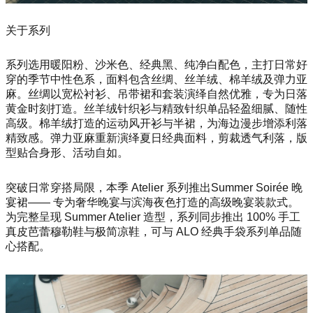
关于系列
系列选用暖阳粉、沙米色、经典黑、纯净白配色，主打日常好
穿的季节中性色系，面料包含丝绸、丝羊绒、棉羊绒及弹力亚
麻。丝绸以宽松衬衫、吊带裙和套装演绎自然优雅，专为日落
黄金时刻打造。丝羊绒针织衫与精致针织单品轻盈细腻、随性
高级。棉羊绒打造的运动风开衫与半裙，为海边漫步增添利落
精致感。弹力亚麻重新演绎夏日经典面料，剪裁透气利落，版
型贴合身形、活动自如。
突破日常穿搭局限，本季 Atelier 系列推出Summer Soirée 晚
宴裙—— 专为奢华晚宴与滨海夜色打造的高级晚宴装款式。
为完整呈现 Summer Atelier 造型，系列同步推出 100% 手工
真皮芭蕾穆勒鞋与极简凉鞋，可与 ALO 经典手袋系列单品随
心搭配。