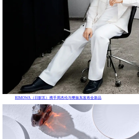
RIMOWA（日默瓦）携手周杰伦与樊振东发布全新品