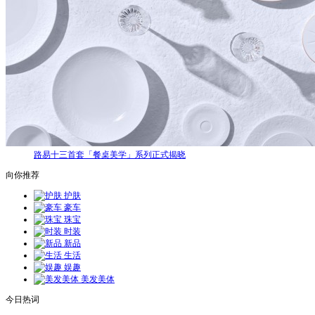
路易十三首套「餐桌美学」系列正式揭晓
向你推荐
护肤
豪车
珠宝
时装
新品
生活
娱趣
美发美体
今日热词