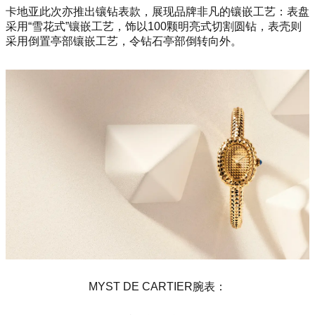
卡地亚此次亦推出镶钻表款，展现品牌非凡的镶嵌工艺：表盘
采用“雪花式”镶嵌工艺，饰以100颗明亮式切割圆钻，表壳则
采用倒置亭部镶嵌工艺，令钻石亭部倒转向外。
MYST DE CARTIER腕表：