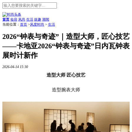
首页
妆容
风尚
生活
娱趣
潮闻
当前位置：
首页
>
风度时尚
>
生活
2026“钟表与奇迹”｜造型大师，匠心技艺
——卡地亚2026“钟表与奇迹”日内瓦钟表
展时计新作
2026-04-14 15:30
造型大师 匠心技艺
造型腕表大师