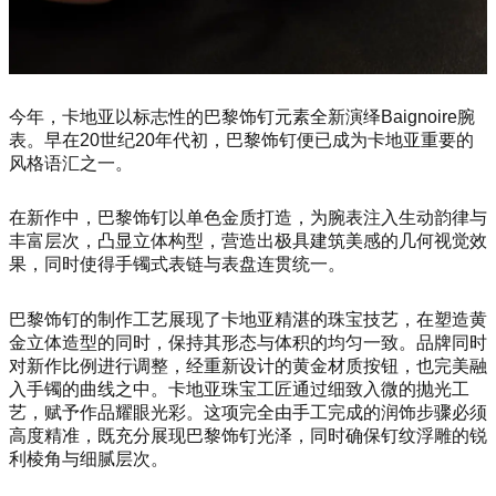
今年，卡地亚以标志性的巴黎饰钉元素全新演绎Baignoire腕
表。早在20世纪20年代初，巴黎饰钉便已成为卡地亚重要的
风格语汇之一。
在新作中，巴黎饰钉以单色金质打造，为腕表注入生动韵律与
丰富层次，凸显立体构型，营造出极具建筑美感的几何视觉效
果，同时使得手镯式表链与表盘连贯统一。
巴黎饰钉的制作工艺展现了卡地亚精湛的珠宝技艺，在塑造黄
金立体造型的同时，保持其形态与体积的均匀一致。品牌同时
对新作比例进行调整，经重新设计的黄金材质按钮，也完美融
入手镯的曲线之中。卡地亚珠宝工匠通过细致入微的抛光工
艺，赋予作品耀眼光彩。这项完全由手工完成的润饰步骤必须
高度精准，既充分展现巴黎饰钉光泽，同时确保钉纹浮雕的锐
利棱角与细腻层次。