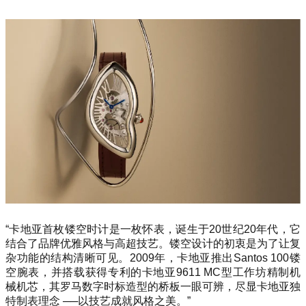
“卡地亚首枚镂空时计是一枚怀表，诞生于20世纪20年代，它
结合了品牌优雅风格与高超技艺。镂空设计的初衷是为了让复
杂功能的结构清晰可见。2009年，卡地亚推出Santos 100镂
空腕表，并搭载获得专利的卡地亚9611 MC型工作坊精制机
械机芯，其罗马数字时标造型的桥板一眼可辨，尽显卡地亚独
特制表理念
──
以技艺成就风格之美。”