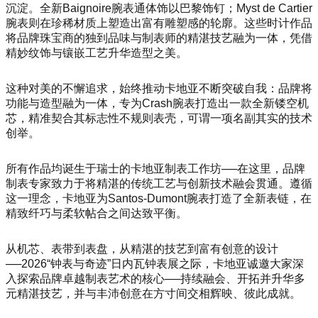
沉淀。全新Baignoire腕表通体饰以巴黎饰钉；Myst de Cartier
腕表则在珍稀材质上塑造出富有雕塑感的轮廓。这些时计作品
将品牌珠宝商的独到品味与制表师的精湛技艺融为一体，凭借
精妙纹饰与镶嵌工艺升华造型之美。
这种对美的不懈追求，始终推动卡地亚不断突破自我：品牌将
功能与造型融为一体，专为Crash腕表打造出一款全新镂空机
芯，精准契合其标志性不规则表壳，可谓一项名副其实的技术
创举。
所有作品均诞生于瑞士的卡地亚制表工作坊──在这里，品牌
制表专家致力于将精湛的传统工艺与创新技术融会贯通。遵循
这一理念，卡地亚为Santos-Dumont腕表打造了全新表链，在
精致纤巧与柔软帖合之间达致平衡。
从机芯、表带到表盘，从精湛的技艺到富有创意的设计
──2026“钟表与奇迹”日内瓦钟表展之际，卡地亚诚邀大家深
入探索品牌卓越制表艺术的核心──持续融会、开拓并升华多
元精湛技艺，并与丰沛创意在方寸间交相辉映、彼此成就。