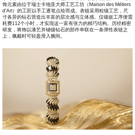
饰元素由位于瑞士卡地亚大师工艺工坊（Maison des Métiers
d’Art）的工匠以手工逐笔点绘而成。表链采用粒镶工艺，尺
寸各异的钻石营造出丰富的层次感与立体感。仅镶嵌工序便需
耗费112个小时，才实现这一富有张力的精巧结构。历经精密
研发，将饰以漆艺并铺镶钻石的部件串联在一条弹性表链之
上，佩戴时可轻盈滑入腕间。