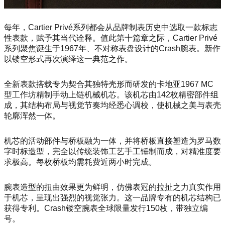
每年，Cartier Privé系列都会从品牌制表历史中选取一款标志
性表款，赋予其当代诠释。值此第十篇章之际，Cartier Privé
系列聚焦诞生于1967年、不对称表盘设计的Crash腕表。新作
以镂空形式再次演绎这一典范之作。
全新表款搭载专为契合其独特壳形而研发的卡地亚1967 MC
型工作坊精制手动上链机械机芯。该机芯由142枚精密部件组
成，其结构布局与视觉节奏均经悉心调校，使机械之美与表壳
轮廓浑然一体。
机芯的活动部件与桥板融为一体，并将桥板直接塑造为罗马数
字时标造型，完全以传统装饰工艺手工锤制而成，对精准度要
求极高。每枚桥板均需耗费近两小时完成。
腕表造型的扭曲效果更为鲜明，仿佛表冠的拉扯之力真实作用
于机芯，呈现出强烈的视觉张力。这一品牌专有的机芯结构已
获得专利。Crash镂空腕表全球限量发行150枚，带独立编
号。