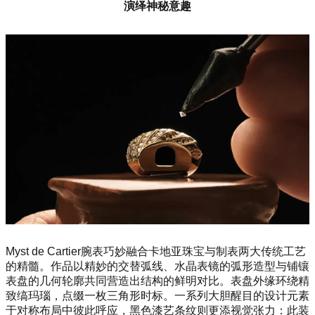
演绎神秘意趣
Myst de Cartier腕表巧妙融合卡地亚珠宝与制表两大传统工艺
的精髓。作品以精妙的交替弧线、水晶表镜的弧形造型与铺镶
表盘的几何轮廓共同营造出结构的鲜明对比。表盘外缘环绕精
致缟玛瑙，点缀一枚三角形时标。一系列大胆醒目的设计元素
于对称布局中彼此呼应，黑色漆艺条纹则更添视觉张力：此装