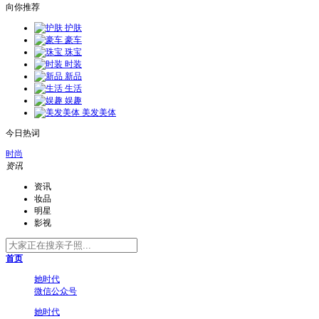
向你推荐
护肤
豪车
珠宝
时装
新品
生活
娱趣
美发美体
今日热词
时尚
资讯
资讯
妆品
明星
影视
首页
她时代
微信公众号
她时代