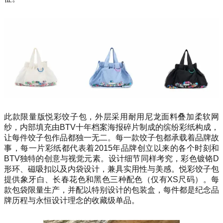
此款限量版悦彩饺子包，外层采用耐用尼龙面料叠加柔软网
纱，内部填充由BTV十年档案海报碎片制成的缤纷彩纸构成，
让每件饺子包作品都独一无二。每一款饺子包都承载着品牌故
事，每一片彩纸都代表着2015年品牌创立以来的各个时刻和
BTV独特的创意与视觉元素。设计细节同样考究，彩色镀铬D
形环、磁吸扣以及内袋设计，兼具实用性与美感。悦彩饺子包
提供象牙白、长春花色和黑色三种配色（仅有XS尺码）。每
款包袋限量生产，并配以特别设计的包装盒，每件都是纪念品
牌历程与永恒设计理念的收藏级单品。