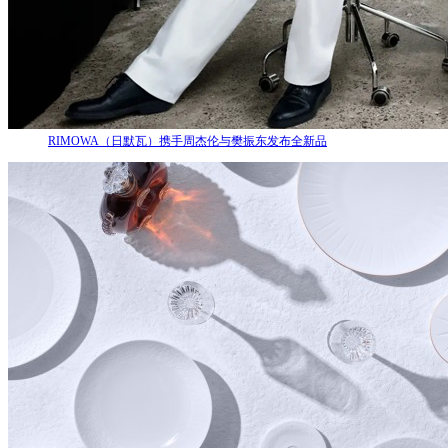
RIMOWA（日默瓦）携手周杰伦与樊振东发布全新品