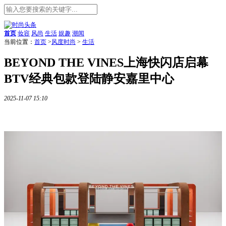
首页
妆容
风尚
生活
娱趣
潮闻
当前位置：
首页
>
风度时尚
>
生活
BEYOND THE VINES上海快闪店启幕
BTV经典包款登陆静安嘉里中心
2025-11-07 15:10