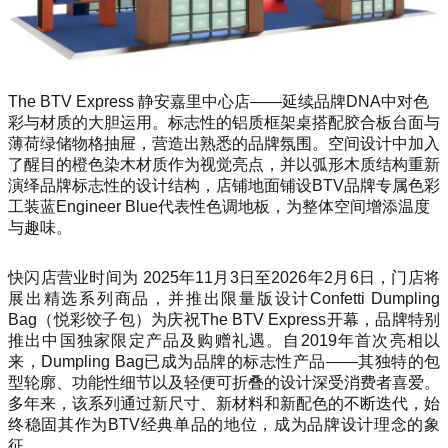
The BTV Express 静安嘉里中心店——延续品牌DNA中对色
彩与材质的大胆运用。标志性的铝质框架桌搭配胶合板台面与
薄荷绿储物格抽屉，营造出熟悉的品牌氛围。空间设计中加入
了醒目的橙色染木材质作为视觉亮点，并以弧形木质结构重新
演绎品牌标志性的设计结构，店铺地面铺设BTV品牌专属色彩
工装蓝Engineer Blue代表性色调地板，为整体空间增添温度
与趣味。
快闪店营业时间为 2025年11月3日至2026年2月6日，门店将
展出精选系列商品，并推出限量版设计Co
nfetti Dumpling
Bag（悦彩饺子包）为庆祝The BTV Express开幕，品牌特别
推出中国独家限定产品及购赠礼遇。自2019年首次亮相以
来，Dumpling Bag已成为品牌的标志性产品——其独特的包
型轮廓、功能性细节以及轻便可折叠的设计深受消费者喜爱。
多年来，该系列通过新尺寸、新材料和新配色的不断迭代，始
终稳固其作为BTV经典单品的地位，成为品牌设计理念的象
征。