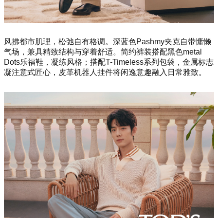
风拂都市肌理，松弛自有格调。深蓝色Pashmy夹克自带慵懒
气场，兼具精致结构与穿着舒适。简约裤装搭配黑色me
tal
Dots乐福鞋，凝练风格；搭配T-Timeless系列包袋，金属标志
凝注意式匠心，皮革机器人挂件将闲逸意趣融入日常雅致。