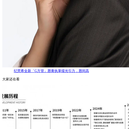
纪梵希全新「G方管」唇膏执掌缎光引力，唇间高
大家还在看