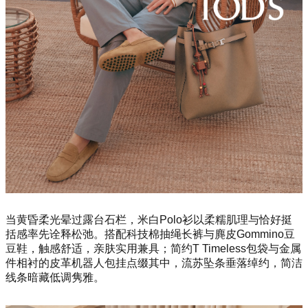
当黄昏柔光晕过露台石栏，米白Polo衫以柔糯肌理与恰好挺
括感率先诠释松弛。搭配科技棉抽绳长裤与麂皮Gommino豆
豆鞋，触感舒适，亲肤实用兼具；简约T Timeless包袋与金属
件相衬的皮革机器人包挂点缀其中，流苏坠条垂落绰约，简洁
线条暗藏低调隽雅。