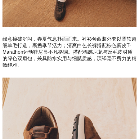
绿意撞破沉闷，春夏气息扑面而来。衬衫领西装外套以柔软超
细羊毛打造，裹携季节活力；清爽白色长裤搭配棕色麂皮T-
Marathon运动鞋尽显不凡格调。搭配棉感尼龙与反毛皮材质
的绿色双肩包，兼具防水实用与细腻质感，演绎毫不费力的精
致绅雅。