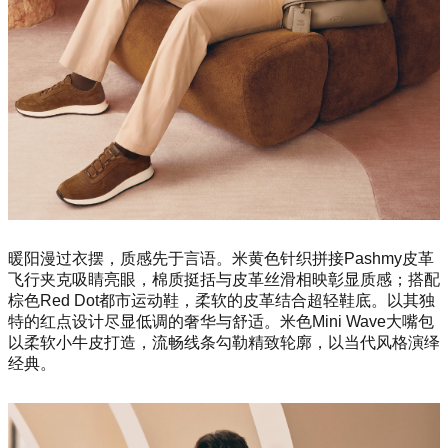
暖阳漫过衣摆，质感先于言语。米黄色针织拼接Pashmy皮革
飞行夹克吸睛亮眼，棉质挺括与皮革丝滑相映彰显质感；搭配
棕色Red Dot都市运动鞋，柔软的皮革结合超轻鞋底。以其独
特的红点设计尽显低调的奢华与舒适。米色Mini Wave大嘴包
以柔软小牛皮打造，流畅线条勾勒精致轮廓，以当代风格演绎
经典。