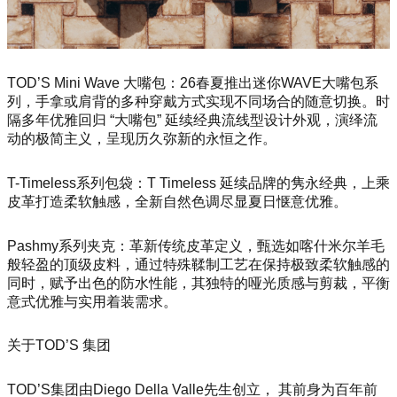
TOD’S Mini Wave 大嘴包：26春夏推出迷你WAVE大嘴包系
列，手拿或肩背的多种穿戴方式实现不同场合的随意切换。时
隔多年优雅回归 “大嘴包” 延续经典流线型设计外观，演绎流
动的极简主义，呈现历久弥新的永恒之作。
T-Timeless系列包袋：T Timeless 延续品牌的隽永经典，上乘
皮革打造柔软触感，全新自然色调尽显夏日惬意优雅。
Pashmy系列夹克：革新传统皮革定义，甄选如喀什米尔羊毛
般轻盈的顶级皮料，通过特殊鞣制工艺在保持极致柔软触感的
同时，赋予出色的防水性能，其独特的哑光质感与剪裁，平衡
意式优雅与实用着装需求。
关于TOD’S 集团
TOD’S集团由Diego Della Valle先生创立， 其前身为百年前