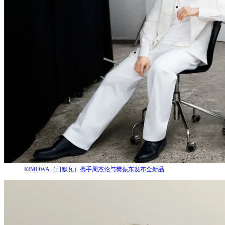
RIMOWA（日默瓦）携手周杰伦与樊振东发布全新品