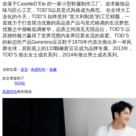
坐落于CasetteD’Ete 的一家小型鞋履制作工厂。追求极致品
味与匠心工艺，TOD’S以其意式风格成为典范。 在全球大工
业化的今天，TOD’S 始终坚持 “意大利制造”的工艺精髓，一
直致力于打造简洁优雅的高品质产品与意式格调的生活梦想。
优雅之中领略低调奢华，品质之间洞见无瑕品位，TOD’S 以
其独特魅力赢得了世界范围内各界巨星名流的喜爱。TOD’S
的标志性产品Gommino豆豆鞋于1970年代首次推出并一举风
靡全球，其鞋底上的133颗橡胶豆豆成为品牌专属。2013年，
TOD’S 推出女士成衣系列，2014年推出男士成衣系列。
当前位置：
首页
>
风度时尚
>
娱趣
此文章提到了
MORE
风度时尚
相关阅读