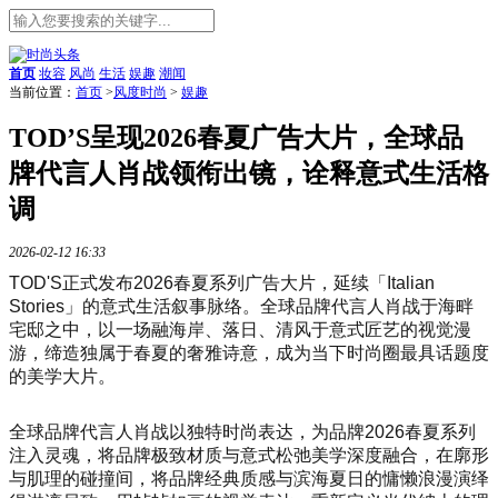
首页
妆容
风尚
生活
娱趣
潮闻
当前位置：
首页
>
风度时尚
>
娱趣
TOD’S呈现2026春夏广告大片，全球品
牌代言人肖战领衔出镜，诠释意式生活格
调
2026-02-12 16:33
TOD'S正式发布2026春夏系列广告大片，延续「Italian
Stories」的意式生活叙事脉络。全球品牌代言人肖战于海畔
宅邸之中，以一场融海岸、落日、清风于意式匠艺的视觉漫
游，缔造独属于春夏的奢雅诗意，成为当下时尚圈最具话题度
的美学大片。
全球品牌代言人肖战以独特时尚表达，为品牌2026春夏系列
注入灵魂，将品牌极致材质与意式松弛美学深度融合，在廓形
与肌理的碰撞间，将品牌经典质感与滨海夏日的慵懒浪漫演绎