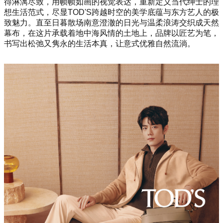
得淋漓尽致，用帧帧如画的视觉表达，重新定义当代绅士的理
想生活范式，尽显TOD'S跨越时空的美学底蕴与东方艺人的极
致魅力。直至日暮散场南意澄澈的日光与温柔浪涛交织成天然
幕布，在这片承载着地中海风情的土地上，品牌以匠艺为笔，
书写出松弛又隽永的生活本真，让意式优雅自然流淌。