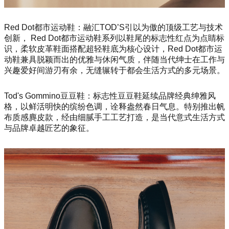
Red Dot都市运动鞋：融汇TOD’S引以为傲的顶级工艺与技术
创新， Red Dot都市运动鞋系列以鞋尾的标志性红点为点睛标
识，柔软皮革鞋面搭配超轻鞋底为核心设计，Red Dot都市运
动鞋兼具脱颖而出的优雅与休闲气质，伴随当代绅士在工作与
兴趣爱好间游刃有余，无缝辗转于都会生活方式的多元场景。
Tod's Gommino豆豆鞋：标志性豆豆鞋延续品牌经典绅雅风
格，以鲜活明快的缤纷色调，诠释盎然春日气息。特别推出帆
布质感麂皮款，经由细腻手工工艺打造，是当代意式生活方式
与品牌卓越匠艺的象征。