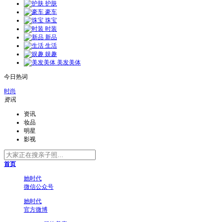
护肤
豪车
珠宝
时装
新品
生活
娱趣
美发美体
今日热词
时尚
资讯
资讯
妆品
明星
影视
首页
她时代
微信公众号
她时代
官方微博