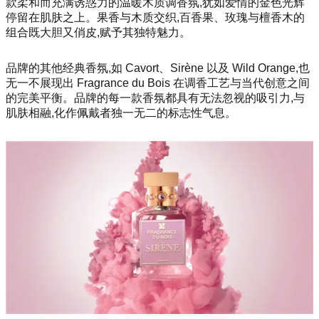
款柔和而充满诱惑力的温暖木质调香氛,犹如爱情的金色光辉
停留在肌肤之上。果香与木质交织,百香果、玫瑰与檀香木的
组合既大胆又俏皮,赋予其独特魅力。
品牌的其他经典香氛,如 Cavort、Sirène 以及 Wild Orange,也
无一不展现出 Fragrance du Bois 在调香工艺与当代创意之间
的完美平衡。品牌的每一款香氛都具有无法忽视的吸引力,与
肌肤相融,化作佩戴者独一无二的标志性气息。