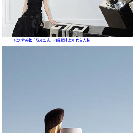
纪梵希美妆「缎光艺境」闪耀登陆上海 代言人赵