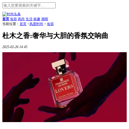
首页
妆容
风尚
生活
娱趣
潮闻
当前位置：
首页
>
风度时尚
>
妆容
杜木之香:奢华与大胆的香氛交响曲
2025-02-26 14:45