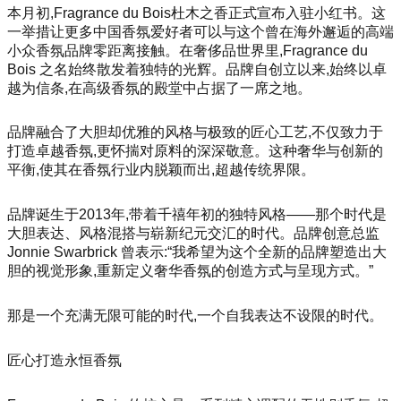
本月初,Fragrance du Bois杜木之香正式宣布入驻小红书。这
一举措让更多中国香氛爱好者可以与这个曾在海外邂逅的高端
小众香氛品牌零距离接触。在奢侈品世界里,Fragrance du
Bois 之名始终散发着独特的光辉。品牌自创立以来,始终以卓
越为信条,在高级香氛的殿堂中占据了一席之地。
品牌融合了大胆却优雅的风格与极致的匠心工艺,不仅致力于
打造卓越香氛,更怀揣对原料的深深敬意。这种奢华与创新的
平衡,使其在香氛行业内脱颖而出,超越传统界限。
品牌诞生于2013年,带着千禧年初的独特风格——那个时代是
大胆表达、风格混搭与崭新纪元交汇的时代。品牌创意总监
Jo
nnie Swarbrick 曾表示:“我希望为这个全新的品牌塑造出大
胆的视觉形象,重新定义奢华香氛的创造方式与呈现方式。”
那是一个充满无限可能的时代,一个自我表达不设限的时代。
匠心打造永恒香氛